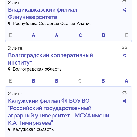
2 лига
​Владикавказский филиал
Финуниверситета​
Республика Северная Осетия-Алания
E
A
A
C
B
E
2 лига
Волгоградский кооперативный
институт
Волгоградская область
E
B
B
C
B
A
2 лига
Калужский филиал ФГБОУ ВО
"Российский государственный
аграрный университет - МСХА имени
К.А. Тимирязева"
Калужская область