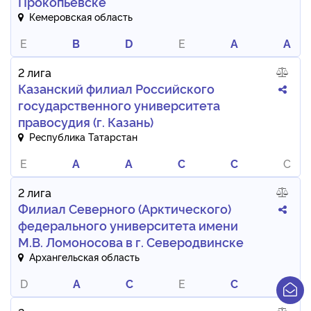
Прокопьевске
Кемеровская область
E
B
D
E
A
A
2 лига
Казанский филиал Российского
государственного университета
правосудия (г. Казань)
Республика Татарстан
E
A
A
C
C
C
2 лига
Филиал Северного (Арктического)
федерального университета имени
М.В. Ломоносова в г. Северодвинске
Архангельская область
D
A
C
E
C
A