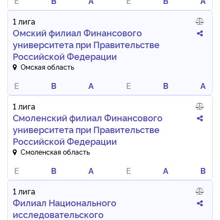
E
B
A
E
B
A
1 лига
Омский филиал Финансового
университета при Правительстве
Российской Федерации
Омская область
E
B
A
E
B
A
1 лига
Смоленский филиал Финансового
университета при Правительстве
Российской Федерации
Смоленская область
E
B
A
E
A
B
1 лига
Филиал Национального
исследовательского