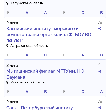
Калужская область
E
A
A
E
C
B
2 лига
Каспийский институт морского и
речного транспорта филиал ФГБОУ ВО
"ВГУВТ"
Астраханская область
E
A
C
E
A
B
2 лига
Мытищинский филиал МГТУ им. Н.Э.
Баумана
Московская область
E
A
B
E
C
A
2 лига
Санкт-Петербургский институт