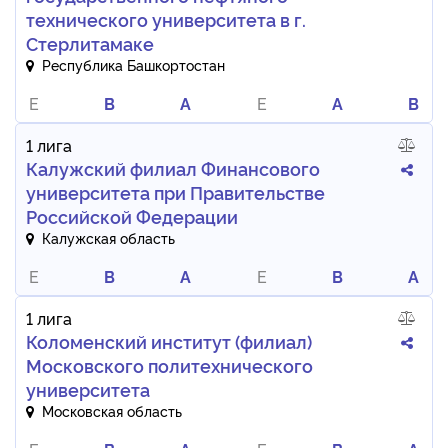
технического университета в г.
Стерлитамаке
Республика Башкортостан
E
B
A
E
A
B
1 лига
Калужский филиал Финансового
университета при Правительстве
Российской Федерации
Калужская область
E
B
A
E
B
A
1 лига
Коломенский институт (филиал)
Московского политехнического
университета
Московская область