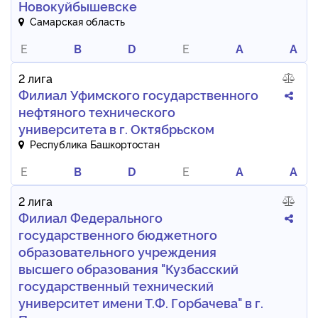
Новокуйбышевске
Самарская область
E
B
D
E
A
A
2 лига
Филиал Уфимского государственного
нефтяного технического
университета в г. Октябрьском
Республика Башкортостан
E
B
D
E
A
A
2 лига
Филиал Федерального
государственного бюджетного
образовательного учреждения
высшего образования "Кузбасский
государственный технический
университет имени Т.Ф. Горбачева" в г.