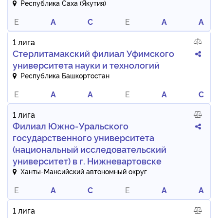
Республика Саха (Якутия)
E
A
C
E
A
A
1 лига
Стерлитамакский филиал Уфимского
университета науки и технологий
Республика Башкортостан
E
A
A
E
A
C
1 лига
Филиал Южно-Уральского
государственного университета
(национальный исследовательский
университет) в г. Нижневартовске
Ханты-Мансийский автономный округ
E
A
C
E
A
A
1 лига