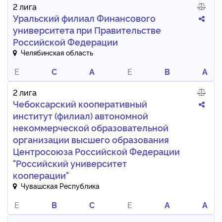
2 лига
Уральский филиал Финансового
университета при Правительстве
Российской Федерации
Челябинская область
E
C
A
E
B
A
2 лига
Чебоксарский кооперативный
институт (филиал) автономной
некоммерческой образовательной
организации высшего образования
Центросоюза Российской Федерации
"Российский университет
кооперации"
Чувашская Республика
E
B
C
E
A
A