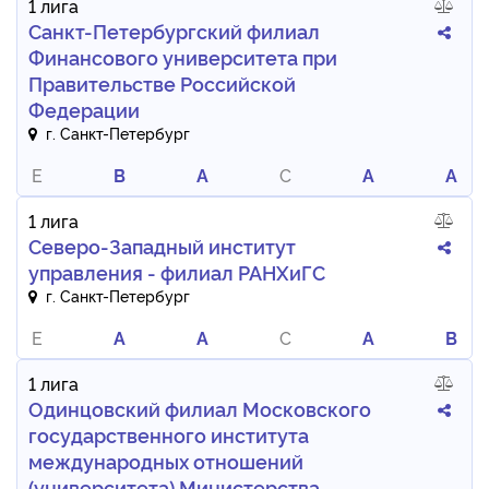
1 лига
Санкт-Петербургский филиал
Финансового университета при
Правительстве Российской
Федерации
г. Санкт-Петербург
E
B
A
C
A
A
1 лига
Северо-Западный институт
управления - филиал РАНХиГС
г. Санкт-Петербург
E
A
A
C
A
B
1 лига
Одинцовский филиал Московского
государственного института
международных отношений
(университета) Министерства