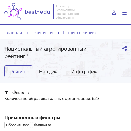
Агрегатор
независимой
best-edu
To
оценки высшего
образования
nav
Главная
Рейтинги
Национальные
Национальный агрегированный
рейтинг
*
Рейтинг
Методика
Инфографика
Фильтр
Количество образовательных организаций: 522
Примененные фильтры:
Сбросить все
Филиал