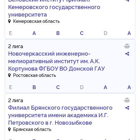
Кемеровского государственного
университета
Кемеровская область
E
A
B
C
D
A
2 лига
Новочеркасский инженерно-
мелиоративный институт им. А.К.
Кортунова ФГБОУ ВО Донской ГАУ
Ростовская область
E
B
C
D
A
A
2 лига
Филиал Брянского государственного
университета имени академика И.Г.
Петровского в г. Новозыбкове
Брянская область