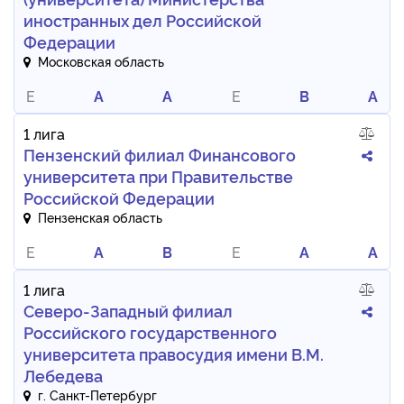
иностранных дел Российской
Федерации
Московская область
E
A
A
E
B
A
1 лига
Пензенский филиал Финансового
университета при Правительстве
Российской Федерации
Пензенская область
E
A
B
E
A
A
1 лига
Северо-Западный филиал
Российского государственного
университета правосудия имени В.М.
Лебедева
г. Санкт-Петербург