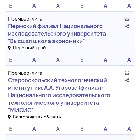
E
A
A
E
A
A
Премьер-лига
Пермский филиал Национального
исследовательского университета
"Высшая школа экономики"
Пермский край
E
A
A
E
A
A
Премьер-лига
Старооскольский технологический
институт им. А.А. Угарова (филиал)
Национального исследовательского
технологического университета
"МИСИС"
Белгородская область
E
A
A
E
A
A