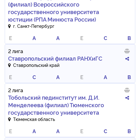
(филиал) Всероссийского
государственного университета
юстиции (РПА Минюста России)
г. Санкт-Петербург
E
A
A
E
C
B
2 лига
Ставропольский филиал РАНХиГС
Ставропольский край
E
C
A
E
A
B
2 лига
Тобольский пединститут им. Д.И.
Менделеева (филиал) Тюменского
государственного университета
Тюменская область
E
A
A
E
C
B