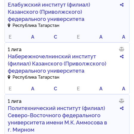
Елабужский институт (филиал)
Казанского (Приволжского)
федерального университета
Республика Татарстан
E
A
C
E
A
A
1 лига
Набережночелнинский институт
(филиал) Казанского (Приволжского)
федерального университета
Республика Татарстан
E
A
C
E
A
A
1 лига
Политехнический институт (филиал)
Северо-Восточного федерального
университета имени М.К. Аммосова в
г. Мирном