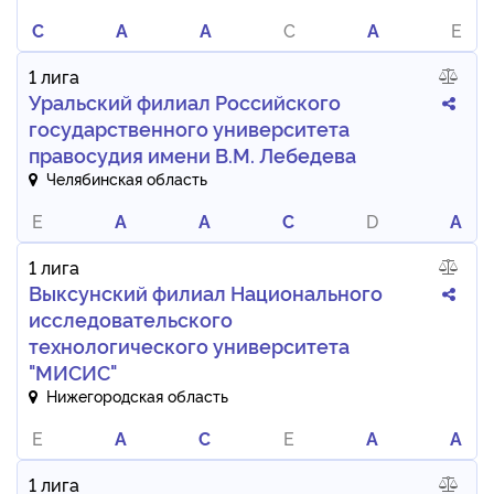
C
A
A
C
A
E
1 лига
Уральский филиал Российского
государственного университета
правосудия имени В.М. Лебедева
Челябинская область
E
A
A
C
D
A
1 лига
Выксунский филиал Национального
исследовательского
технологического университета
"МИСИС"
Нижегородская область
E
A
C
E
A
A
1 лига