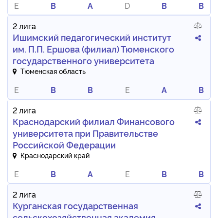
E
B
A
D
B
B
2 лига
Ишимский педагогический институт
им. П.П. Ершова (филиал) Тюменского
государственного университета
Тюменская область
E
B
B
E
A
B
2 лига
Краснодарский филиал Финансового
университета при Правительстве
Российской Федерации
Краснодарский край
E
B
A
E
B
B
2 лига
Курганская государственная
сельскохозяйственная академия