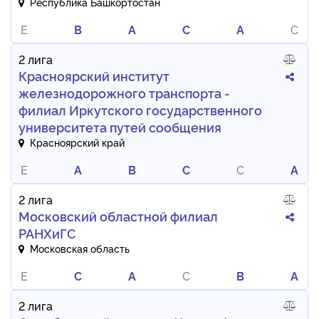
Республика Башкортостан
E
B
A
C
A
C
2 лига
Красноярский институт
железнодорожного транспорта -
филиал Иркутского государственного
университета путей сообщения
Красноярский край
E
A
B
C
C
A
2 лига
Московский областной филиал
РАНХиГС
Московская область
E
C
A
C
B
A
2 лига