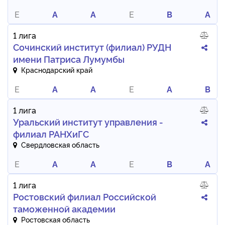
E
A
A
E
B
A
1 лига
Сочинский институт (филиал) РУДН
имени Патриса Лумумбы
Краснодарский край
E
A
A
E
A
B
1 лига
Уральский институт управления -
филиал РАНХиГС
Свердловская область
E
A
A
E
B
A
1 лига
Ростовский филиал Российской
таможенной академии
Ростовская область