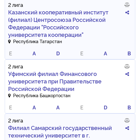
2 лига
Казанский кооперативный институт
(филиал) Центросоюза Российской
Федерации "Российского
университета кооперации"
Республика Татарстан
E
A
D
E
A
B
2 лига
Уфимский филиал Финансового
университета при Правительстве
Российской Федерации
Республика Башкортостан
E
A
A
E
D
B
2 лига
Филиал Самарский государственный
технический университет в г.