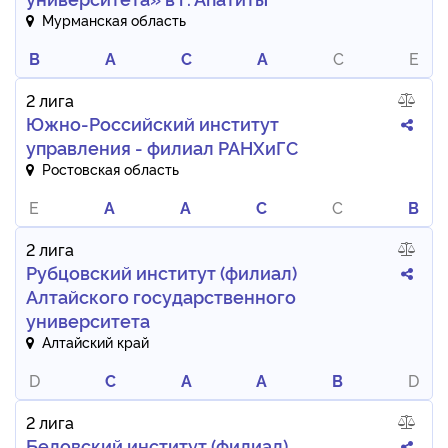
Мурманская область
B
A
C
A
C
E
2 лига
Южно-Российский институт
управления - филиал РАНХиГС
Ростовская область
E
A
A
C
C
B
2 лига
Рубцовский институт (филиал)
Алтайского государственного
университета
Алтайский край
D
C
A
A
B
D
2 лига
Беловский институт (филиал)