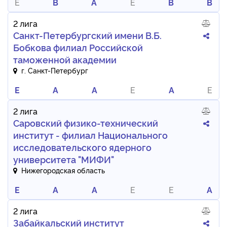
E
B
A
E
B
B
2 лига
Санкт-Петербургский имени В.Б.
Бобкова филиал Российской
таможенной академии
г. Санкт-Петербург
E
A
A
E
A
E
2 лига
Саровский физико-технический
институт - филиал Национального
исследовательского ядерного
университета "МИФИ"
Нижегородская область
E
A
A
E
E
A
2 лига
Забайкальский институт