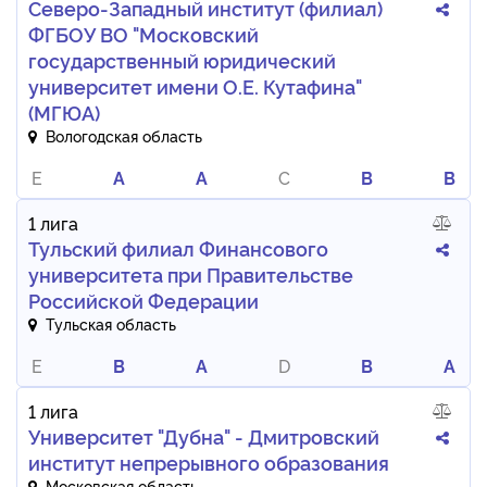
Северо-Западный институт (филиал)
ФГБОУ ВО "Московский
государственный юридический
университет имени О.Е. Кутафина"
(МГЮА)
Вологодская область
E
A
A
C
B
B
1 лига
Тульский филиал Финансового
университета при Правительстве
Российской Федерации
Тульская область
E
B
A
D
B
A
1 лига
Университет "Дубна" - Дмитровский
институт непрерывного образования
Московская область