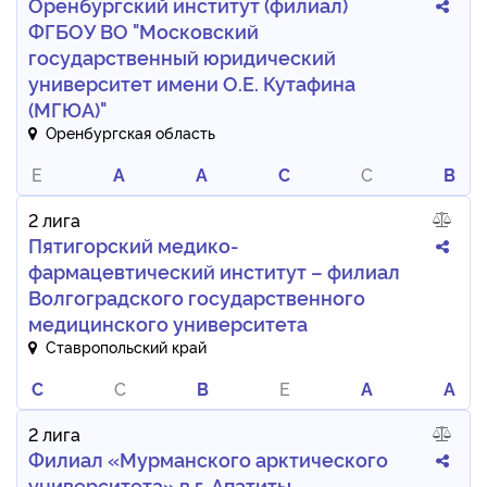
Оренбургский институт (филиал)
ФГБОУ ВО "Московский
государственный юридический
университет имени О.Е. Кутафина
(МГЮА)"
Оренбургская область
E
A
A
C
C
B
2 лига
Пятигорский медико-
фармацевтический институт – филиал
Волгоградского государственного
медицинского университета
Ставропольский край
C
C
B
E
A
A
2 лига
Филиал «Мурманского арктического
университета» в г. Апатиты