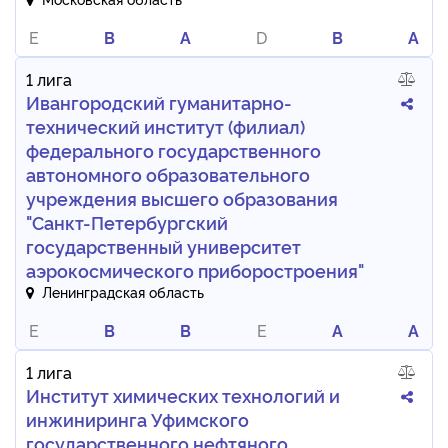
E
B
A
D
B
A
1 лига
Ивангородский гуманитарно-
технический институт (филиал)
федерального государственного
автономного образовательного
учреждения высшего образования
"Санкт-Петербургский
государственный университет
аэрокосмического приборостроения"
Ленинградская область
E
B
B
E
A
A
1 лига
Институт химических технологий и
инжиниринга Уфимского
государственного нефтяного