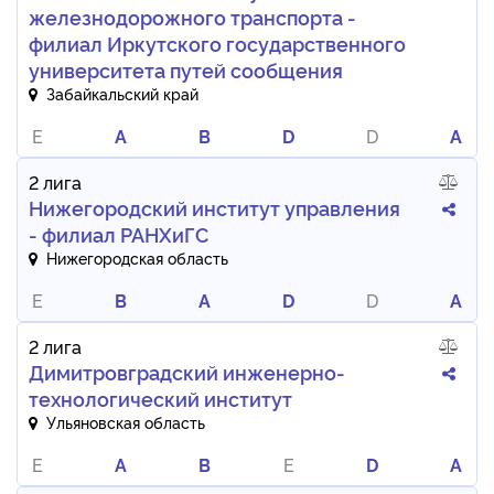
железнодорожного транспорта -
филиал Иркутского государственного
университета путей сообщения
Забайкальский край
E
A
B
D
D
A
2 лига
Нижегородский институт управления
- филиал РАНХиГС
Нижегородская область
E
B
A
D
D
A
2 лига
Димитровградский инженерно-
технологический институт
Ульяновская область
E
A
B
E
D
A