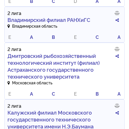
E
B
C
D
A
A
2 лига
Владимирский филиал РАНХиГС
Владимирская область
E
A
B
E
C
A
2 лига
Дмитровский рыбохозяйственный
технологический институт (филиал)
Астраханского государственного
технического университета
Московская область
E
A
C
E
B
A
2 лига
Калужский филиал Московского
государственного технического
университета имени Н.Э.Баумана