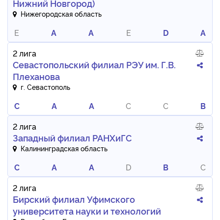
Нижний Новгород)
Нижегородская область
E
A
A
E
D
A
2 лига
Севастопольский филиал РЭУ им. Г.В.
Плеханова
г. Севастополь
C
A
A
C
C
B
2 лига
Западный филиал РАНХиГС
Калининградская область
C
A
A
D
B
C
2 лига
Бирский филиал Уфимского
университета науки и технологий