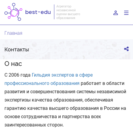
Агрегатор
независимой
best-edu
To
оценки высшего
образования
nav
Главная
Контакты
О нас
C 2006 года
Гильдия экспертов в сфере
профессионального образования
работает в области
развития и совершенствования системы независимой
экспертизы качества образования, обеспечивая
гарантию качества высшего образования в России на
основе сотрудничества и партнерства всех
заинтересованных сторон.