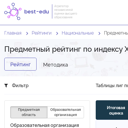
Агрегатор
независимой
best-edu
оценки высшего
образования
Главная
Рейтинги
Национальные
Предметны
Предметный рейтинг по индексу 
Рейтинг
Методика
Фильтр
Таблицы лиг п
Итоговая
Предметная
Образовательная
оценка
область
организация
Образовательная организация