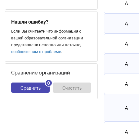
A
Нашли ошибку?
A
Если Вы считаете, что информация о
вашей образовательной организации
A
представлена неполно или неточно,
сообщите нам о проблеме
.
A
Сравнение организаций
0
A
Сравнить
Очистить
A
A