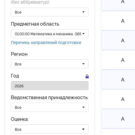
A
(без аббревиатур)
Все
A
Предметная область
01.00.00 Математика и механика (165)
A
Перечень направлений подготовки
Регион
A
Все
Год
A
Ведомственная принадлежность
A
Все
A
Оценка: