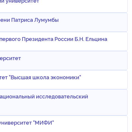
ий университет
мени Патриса Лумумбы
ервого Президента России Б.Н. Ельцина
ерситет
тет "Высшая школа экономики"
национальный исследовательский
университет "МИФИ"