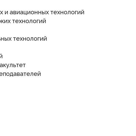
х и авиационных технологий
ких технологий
ьных технологий
й
акультет
реподавателей