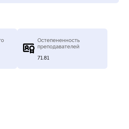
го
Остепененность
преподавателей
71.81