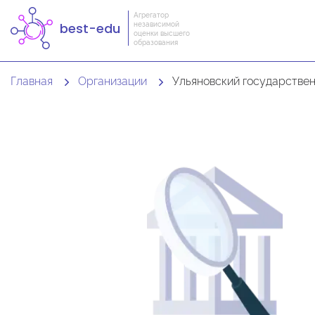
Агрегатор
независимой
best-edu
оценки высшего
образования
Главная
Организации
Ульяновский государственный