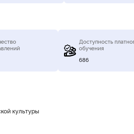
чество
Доступность платно
авлений
обучения
686
ской культуры