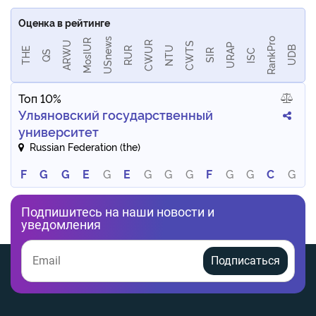
Оценка в рейтинге
RankPro
USnews
MosIUR
CWUR
ARWU
CWTS
URAP
NTU
UDB
RUR
THE
ISC
SIR
QS
Топ 10%
Ульяновский государственный
университет
Russian Federation (the)
F
G
G
E
G
E
G
G
G
F
G
G
C
G
Подпишитесь на наши новости и
уведомления
Подписаться