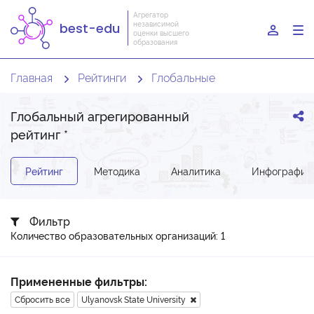
Агрегатор
независимой
best-edu
To
оценки высшего
образования
nav
Главная
Рейтинги
Глобальные
Глобальный агрегированный
рейтинг
*
Рейтинг
Методика
Аналитика
Инфографик
Фильтр
Количество образовательных организаций: 1
Примененные фильтры:
Сбросить все
Ulyanovsk State University