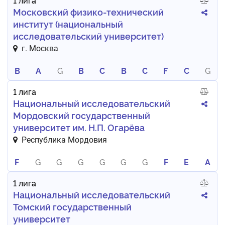
Московский физико-технический
институт (национальный
исследовательский университет)
г. Москва
B
A
G
B
C
B
C
F
C
G
1 лига
Национальный исследовательский
Мордовский государственный
университет им. Н.П. Огарёва
Республика Мордовия
F
G
G
G
G
G
G
F
E
A
1 лига
Национальный исследовательский
Томский государственный
университет