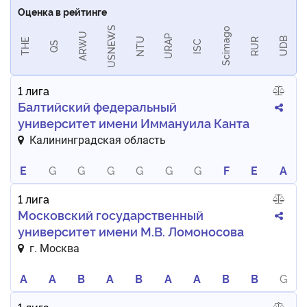
Оценка в рейтинге
USNEWS
Scimago
ARWU
URAP
NTU
UDB
RUR
THE
ISC
QS
1 лига
Балтийский федеральный
университет имени Иммануила Канта
Калининградская область
E
G
G
G
G
G
G
F
E
A
1 лига
Московский государственный
университет имени М.В. Ломоносова
г. Москва
A
A
B
A
B
A
A
B
B
G
1 лига