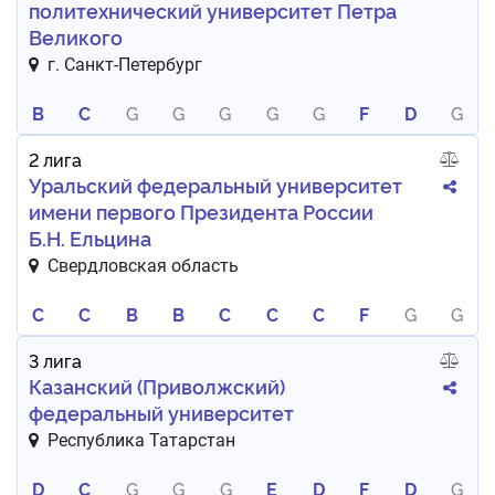
политехнический университет Петра
Великого
г. Санкт-Петербург
B
C
G
G
G
G
G
F
D
G
2 лига
Уральский федеральный университет
имени первого Президента России
Б.Н. Ельцина
Свердловская область
C
C
B
B
C
C
C
F
G
G
3 лига
Казанский (Приволжский)
федеральный университет
Республика Татарстан
D
C
G
G
G
E
D
F
D
G