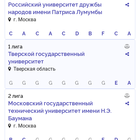
Российский университет дружбы
народов имени Патриса Лумумбы
г. Москва
C
A
C
A
C
D
B
F
C
A
1 лига
Тверской государственный
университет
Тверская область
G
G
G
G
G
G
G
G
E
A
2 лига
Московский государственный
технический университет имени Н.Э.
Баумана
г. Москва
B
C
G
G
G
G
G
F
D
G