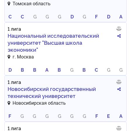
Томская область
C
C
G
G
G
D
G
F
D
A
1 лига
Национальный исследовательский
университет "Высшая школа
экономики"
г. Москва
D
B
B
A
B
G
B
C
G
G
1 лига
Новосибирский государственный
технический университет
Новосибирская область
F
G
G
G
G
G
G
F
E
A
1 лига