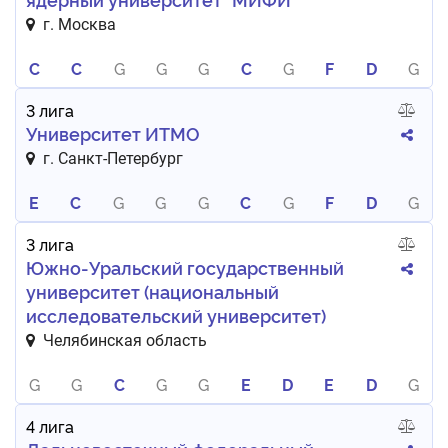
г. Москва
C
C
G
G
G
C
G
F
D
G
3 лига
Университет ИТМО
г. Санкт-Петербург
E
C
G
G
G
C
G
F
D
G
3 лига
Южно-Уральский государственный
университет (национальный
исследовательский университет)
Челябинская область
G
G
C
G
G
E
D
E
D
G
4 лига