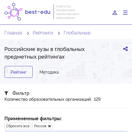
Агрегатор
независимой
best-edu
To
оценки высшего
образования
nav
Главная
Рейтинги
Глобальные
Российские вузы в глобальных
предметных рейтингах
Рейтинг
Методика
Фильтр
Количество образовательных организаций: 129
Примененные фильтры:
Сбросить все
Россия