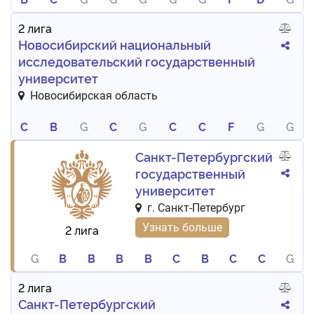
2 лига
Новосибирский национальный
исследовательский государственный
университет
Новосибирская область
C
B
G
C
G
C
C
F
G
G
Санкт-Петербургский
государственный
университет
г. Санкт-Петербург
Узнать больше
2 лига
G
B
B
B
B
C
B
C
C
G
2 лига
Санкт-Петербургский