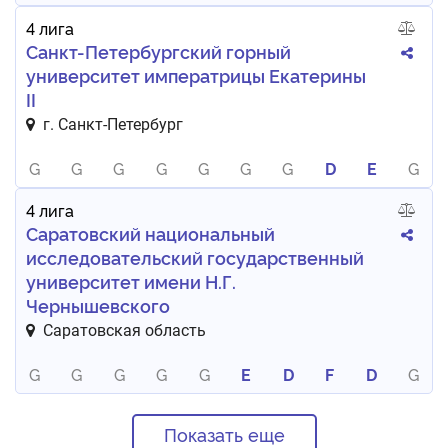
4 лига
Санкт-Петербургский горный
университет императрицы Екатерины
II
г. Санкт-Петербург
G
G
G
G
G
G
G
D
E
G
4 лига
Саратовский национальный
исследовательский государственный
университет имени Н.Г.
Чернышевского
Саратовская область
G
G
G
G
G
E
D
F
D
G
Показать еще