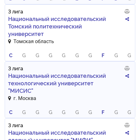
3 лига
Национальный исследовательский
Томский политехнический
университет
Томская область
C
G
G
G
G
G
G
F
G
G
3 лига
Национальный исследовательский
технологический университет
"МИСИС"
г. Москва
C
G
G
G
G
G
G
F
G
G
3 лига
Национальный исследовательский
ядерный университет "МИФИ"