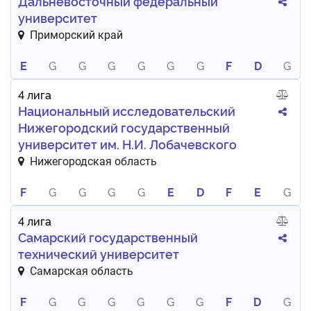
Дальневосточный федеральный
университет
Приморский край
E
G
G
G
G
G
G
F
D
G
4 лига
Национальный исследовательский
Нижегородский государственный
университет им. Н.И. Лобачевского
Нижегородская область
F
G
G
G
G
E
D
F
E
G
4 лига
Самарский государственный
технический университет
Самарская область
F
G
G
G
G
G
G
F
D
G