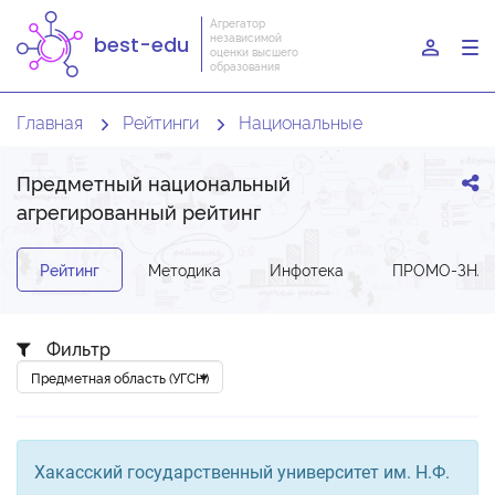
Агрегатор
независимой
best-edu
To
оценки высшего
образования
nav
Главная
Рейтинги
Национальные
Предметный национальный
агрегированный рейтинг
Рейтинг
Методика
Инфотека
ПРОМО-ЗНА
Фильтр
Хакасский государственный университет им. Н.Ф.