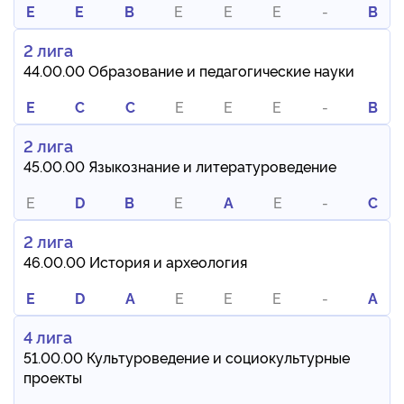
E
E
B
E
E
E
-
B
2 лига
44.00.00 Образование и педагогические науки
E
C
C
E
E
E
-
B
2 лига
45.00.00 Языкознание и литературоведение
E
D
B
E
A
E
-
C
2 лига
46.00.00 История и археология
E
D
A
E
E
E
-
A
4 лига
51.00.00 Культуроведение и социокультурные
проекты