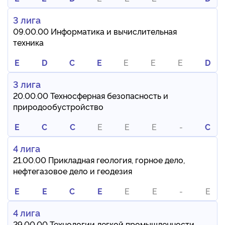
3 лига
09.00.00 Информатика и вычислительная
техника
E
D
C
E
E
E
E
D
3 лига
20.00.00 Техносферная безопасность и
природообустройство
E
C
C
E
E
E
-
C
4 лига
21.00.00 Прикладная геология, горное дело,
нефтегазовое дело и геодезия
E
E
C
E
E
E
-
E
4 лига
29.00.00 Технологии легкой промышленности