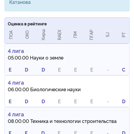
Катанова
Оценка в рейтинге
Хирш
RAEX
ПГАР
ПОА
ОКО
ПМ
РТ
SJ
4 лига
05.00.00 Науки о земле
E
D
D
E
E
E
-
C
4 лига
06.00.00 Биологические науки
E
D
D
E
E
E
-
D
4 лига
08.00.00 Техника и технологии строительства
E
E
D
E
E
E
-
D