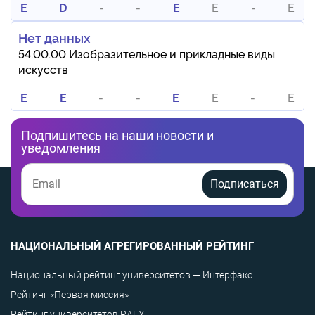
E
D
-
-
E
E
-
E
Нет данных
54.00.00 Изобразительное и прикладные виды
искусств
E
E
-
-
E
E
-
E
Подпишитесь на наши новости и
уведомления
Подписаться
НАЦИОНАЛЬНЫЙ АГРЕГИРОВАННЫЙ РЕЙТИНГ
Национальный рейтинг университетов — Интерфакс
Рейтинг «Первая миссия»
Рейтинг университетов RAEX