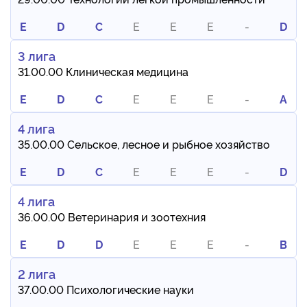
E
D
C
E
E
E
-
D
3 лига
31.00.00 Клиническая медицина
E
D
C
E
E
E
-
A
4 лига
35.00.00 Сельское, лесное и рыбное хозяйство
E
D
C
E
E
E
-
D
4 лига
36.00.00 Ветеринария и зоотехния
E
D
D
E
E
E
-
B
2 лига
37.00.00 Психологические науки