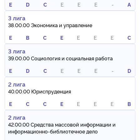
E
D
C
E
E
E
-
A
3 лига
38.00.00 Экономика и управление
E
B
C
E
E
E
E
C
3 лига
39.00.00 Социология и социальная работа
E
D
C
E
E
E
-
D
2 лига
40.00.00 Юриспруденция
E
C
C
E
E
E
E
B
2 лига
42.00.00 Средства массовой информации и
информационно-библиотечное дело