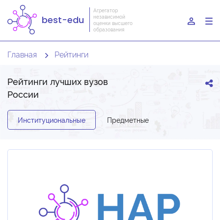
Агрегатор
независимой
best-edu
To
оценки высшего
образования
nav
Главная
Рейтинги
Рейтинги лучших вузов
России
Институциональные
Предметные