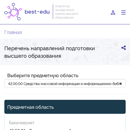
Агрегатор
независимой
best-edu
To
оценки высшего
образования
nav
Главная
Перечень направлений подготовки
высшего образования
Выберите предметную область
Предметная область
Бакалавриат