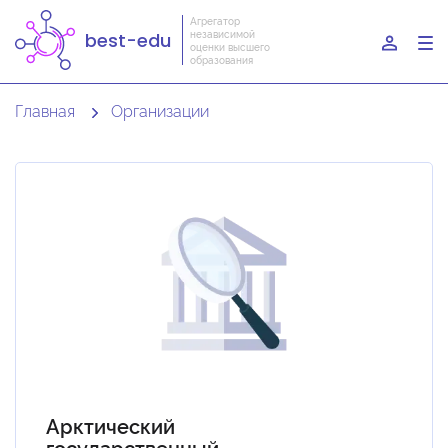
Агрегатор
независимой
best-edu
To
оценки высшего
образования
nav
Главная
Организации
Арктический
государственный