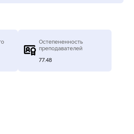
го
Остепененность
преподавателей
77.48