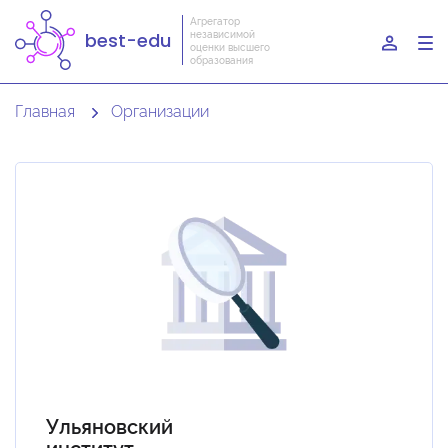
Агрегатор
независимой
best-edu
To
оценки высшего
образования
nav
Главная
Организации
Ульяновский
институт