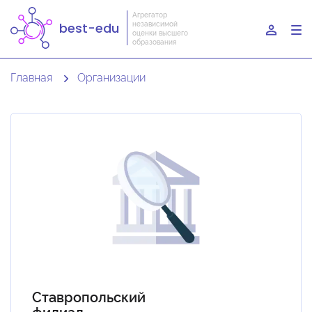
Агрегатор
независимой
best-edu
To
оценки высшего
образования
nav
Главная
Организации
Ставропольский
филиал