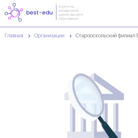
Агрегатор
независимой
best-edu
оценки высшего
образования
Главная
Организации
Старооскольский филиал Белгородского государственного национального ис