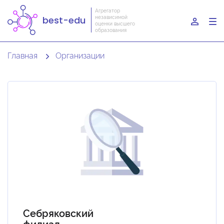
Агрегатор
независимой
best-edu
To
оценки высшего
образования
nav
Главная
Организации
Себряковский
филиал