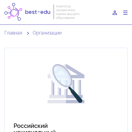
Агрегатор
независимой
best-edu
To
оценки высшего
образования
nav
Главная
Организации
Российский
национальный