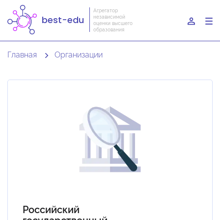
Агрегатор
независимой
best-edu
To
оценки высшего
образования
nav
Главная
Организации
Российский
государственный