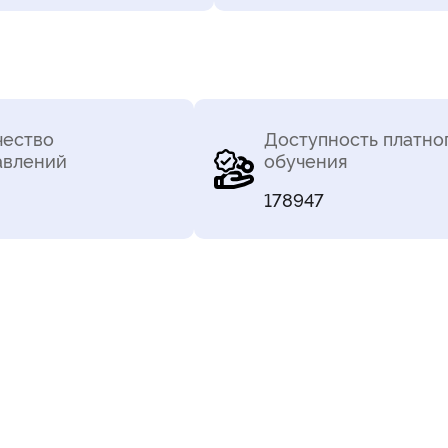
чество
Доступность платно
авлений
обучения
178947