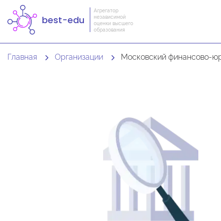
Агрегатор
независимой
best-edu
оценки высшего
образования
Главная
Организации
Московский финансово-юридический у