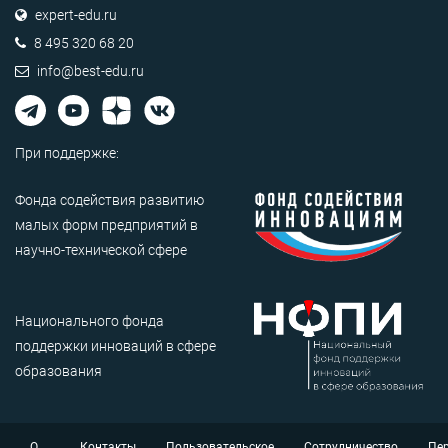
expert-edu.ru
8 495 320 68 20
info@best-edu.ru
При поддержке:
Фонда содействия развитию
малых форм предприятий в
научно-технической сфере
Национального фонда
поддержки инноваций в сфере
образования
О
Контакты
Пользовательское
Сотрудничество
Пе