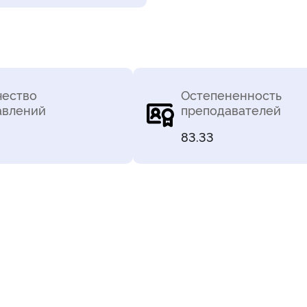
чество
Остепененность
авлений
преподавателей
83.33