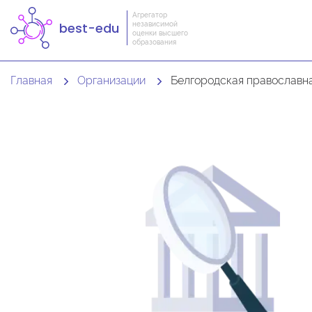
Агрегатор
независимой
best-edu
оценки высшего
образования
Главная
Организации
Белгородская православная духовная семинария (с миссио