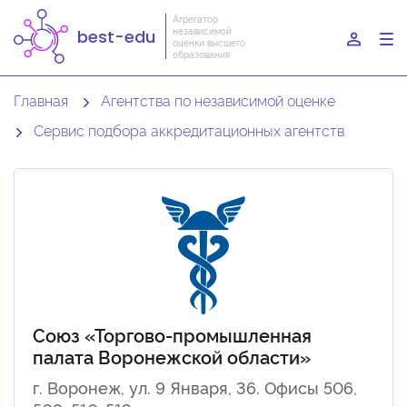
Агрегатор
независимой
best-edu
To
оценки высшего
образования
nav
Главная
Агентства по независимой оценке
Сервис подбора аккредитационных агентств
Союз «Торгово-промышленная
палата Воронежской области»
г. Воронеж, ул. 9 Января, 36. Офисы 506,