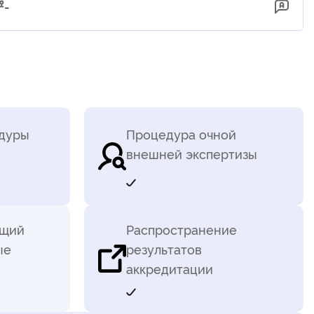
-
едуры
Процедура очной
внешней экспертизы
ющий
Распространение
ые
результатов
аккредитации