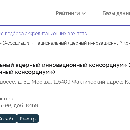
Рейтинги
Базы дан
с подбора аккредитационных агентств
 (Ассоциация «Национальный ядерный инновационный ко
ьный ядерный инновационный консорциум» 
нный консорциум»)
оссе, д. 31, Москва, 115409 Фактический адрес: Ка
nco.ru
6-99, доб. 8469
й сайт
Реестр