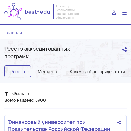
Агрегатор
независимой
best-edu
To
оценки высшего
образования
nav
Главная
Реестр аккредитованных
программ
Реестр
Методика
Кодекс добропорядочности
Фильтр
Всего найдено: 5900
Финансовый университет при
Правительстве Российской Федерации