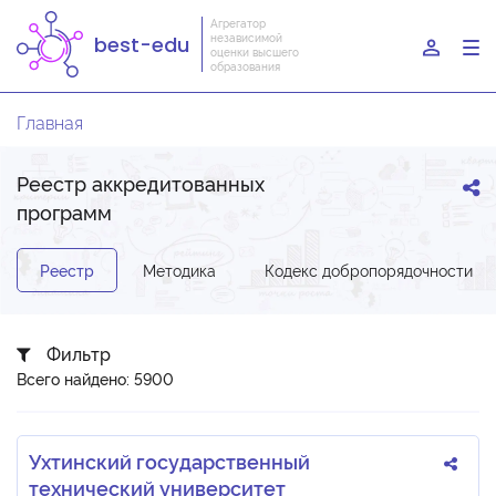
Агрегатор
независимой
best-edu
To
оценки высшего
образования
nav
Главная
Реестр аккредитованных
программ
Реестр
Методика
Кодекс добропорядочности
Фильтр
Всего найдено: 5900
Ухтинский государственный
технический университет