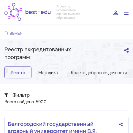
Агрегатор
независимой
best-edu
To
оценки высшего
образования
nav
Главная
Реестр аккредитованных
программ
Реестр
Методика
Кодекс добропорядочности
Фильтр
Всего найдено: 5900
Белгородский государственный
аграрный университет имени В.Я.