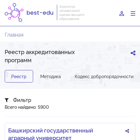
Агрегатор
независимой
best-edu
To
оценки высшего
образования
nav
Главная
Реестр аккредитованных
программ
Реестр
Методика
Кодекс добропорядочности
Фильтр
Всего найдено: 5900
Башкирский государственный
аграрный университет