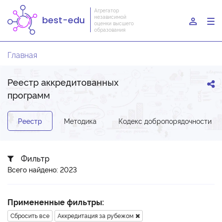
Агрегатор
независимой
best-edu
To
оценки высшего
образования
nav
Главная
Реестр аккредитованных
программ
Реестр
Методика
Кодекс добропорядочности
Фильтр
Всего найдено: 2023
Примененные фильтры:
Сбросить все
Аккредитация за рубежом