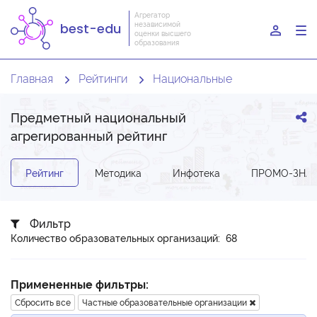
Агрегатор
независимой
best-edu
To
оценки высшего
образования
nav
Главная
Рейтинги
Национальные
Предметный национальный
агрегированный рейтинг
Рейтинг
Методика
Инфотека
ПРОМО-ЗНА
Фильтр
Количество образовательных организаций: 68
Примененные фильтры:
Сбросить все
Частные образовательные организации