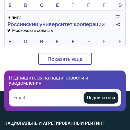
E
D
C
E
E
E
E
D
3 лига
Российский университет кооперации
Московская область
E
D
B
E
E
E
E
E
Показать еще
Подпишитесь на наши новости и
уведомления
Подписаться
НАЦИОНАЛЬНЫЙ АГРЕГИРОВАННЫЙ РЕЙТИНГ