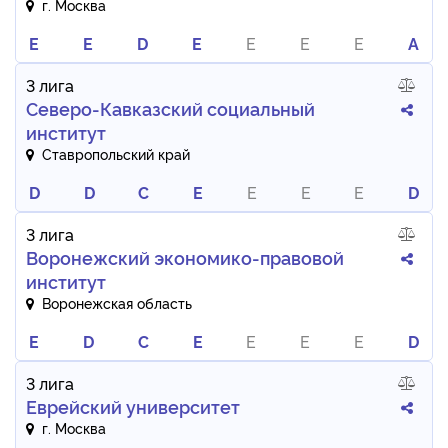
г. Москва
E
E
D
E
E
E
E
A
3 лига
Северо-Кавказский социальный
институт
Ставропольский край
D
D
C
E
E
E
E
D
3 лига
Воронежский экономико-правовой
институт
Воронежская область
E
D
C
E
E
E
E
D
3 лига
Еврейский университет
г. Москва