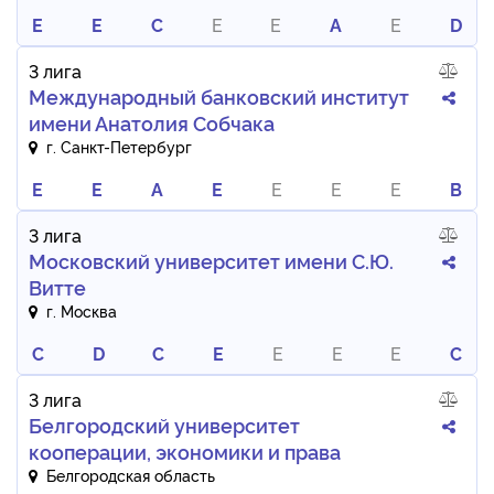
E
E
C
E
E
A
E
D
3 лига
Международный банковский институт
имени Анатолия Собчака
г. Санкт-Петербург
E
E
A
E
E
E
E
B
3 лига
Московский университет имени С.Ю.
Витте
г. Москва
C
D
C
E
E
E
E
C
3 лига
Белгородский университет
кооперации, экономики и права
Белгородская область