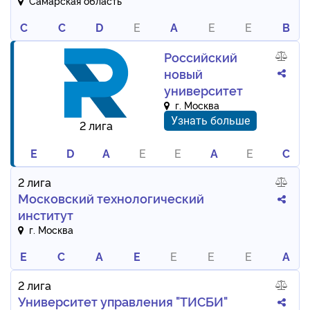
Самарская область
C
C
D
E
A
E
E
B
Российский
новый
университет
г. Москва
Узнать больше
2 лига
E
D
A
E
E
A
E
C
2 лига
Московский технологический
институт
г. Москва
E
C
A
E
E
E
E
A
2 лига
Университет управления "ТИСБИ"