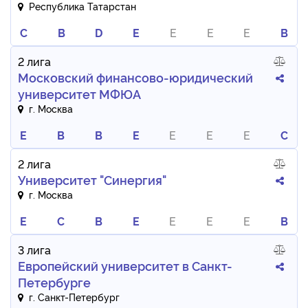
Республика Татарстан
C
B
D
E
E
E
E
B
2 лига
Московский финансово-юридический
университет МФЮА
г. Москва
E
B
B
E
E
E
E
C
2 лига
Университет "Синергия"
г. Москва
E
C
B
E
E
E
E
B
3 лига
Европейский университет в Санкт-
Петербурге
г. Санкт-Петербург