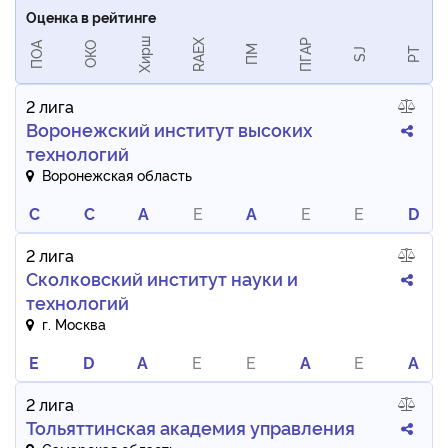
Оценка в рейтинге
Хирш
RAEX
ПГАР
ПОА
ОКО
ПМ
РТ
SJ
2 лига
Воронежский институт высоких
технологий
Воронежская область
C
C
A
E
A
E
E
D
2 лига
Сколковский институт науки и
технологий
г. Москва
E
D
A
E
E
A
E
A
2 лига
Тольяттинская академия управления