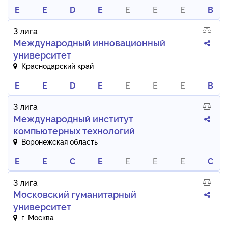
E
E
D
E
E
E
E
B
3 лига
Международный инновационный
университет
Краснодарский край
E
E
D
E
E
E
E
B
3 лига
Международный институт
компьютерных технологий
Воронежская область
E
E
C
E
E
E
E
C
3 лига
Московский гуманитарный
университет
г. Москва