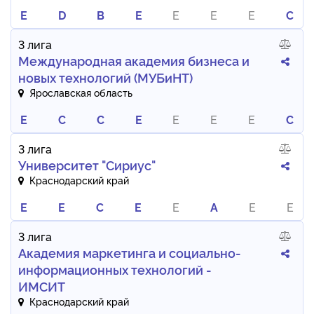
E
D
B
E
E
E
E
C
3 лига
Международная академия бизнеса и
новых технологий (МУБиНТ)
Ярославская область
E
C
C
E
E
E
E
C
3 лига
Университет "Сириус"
Краснодарский край
E
E
C
E
E
A
E
E
3 лига
Академия маркетинга и социально-
информационных технологий -
ИМСИТ
Краснодарский край