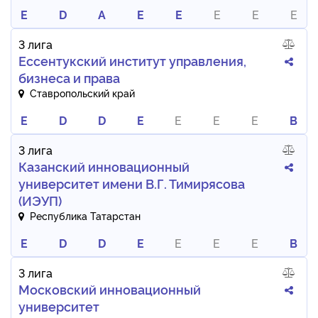
E
D
A
E
E
E
E
E
3 лига
Ессентукский институт управления,
бизнеса и права
Ставропольский край
E
D
D
E
E
E
E
B
3 лига
Казанский инновационный
университет имени В.Г. Тимирясова
(ИЭУП)
Республика Татарстан
E
D
D
E
E
E
E
B
3 лига
Московский инновационный
университет