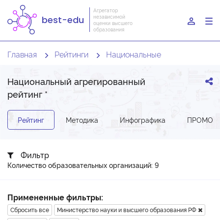
Агрегатор
независимой
best-edu
To
оценки высшего
образования
nav
Главная
Рейтинги
Национальные
Национальный агрегированный
рейтинг
*
Рейтинг
Методика
Инфографика
ПРОМО-З
Фильтр
Количество образовательных организаций: 9
Примененные фильтры:
Сбросить все
Министерство науки и высшего образования РФ