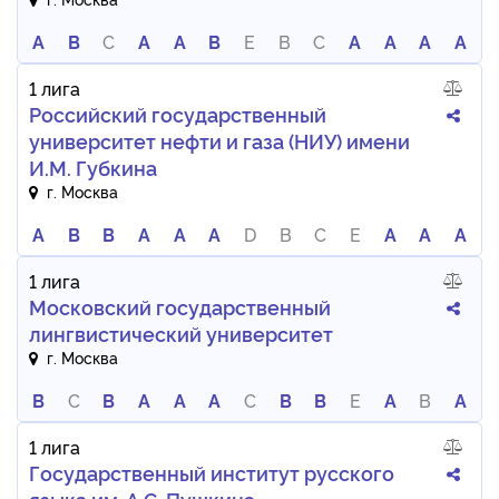
A
B
C
A
A
B
E
B
C
A
A
A
A
1 лига
Российский государственный
университет нефти и газа (НИУ) имени
И.М. Губкина
г. Москва
A
B
B
A
A
A
D
B
C
E
A
A
A
1 лига
Московский государственный
лингвистический университет
г. Москва
B
C
B
A
A
A
C
B
B
E
A
B
A
1 лига
Государственный институт русского