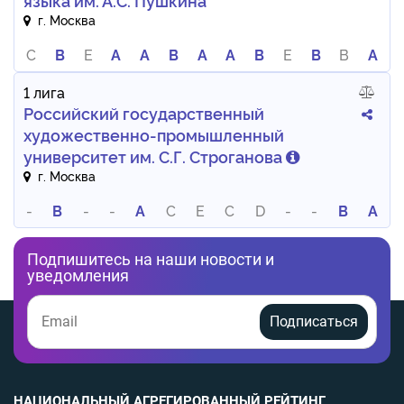
языка им. А.С. Пушкина
г. Москва
C
B
E
A
A
B
A
A
B
E
B
B
A
1 лига
Российский государственный
художественно-промышленный
университет им. С.Г. Строганова
г. Москва
-
B
-
-
A
C
E
C
D
-
-
B
A
Подпишитесь на наши новости и
уведомления
Подписаться
НАЦИОНАЛЬНЫЙ АГРЕГИРОВАННЫЙ РЕЙТИНГ