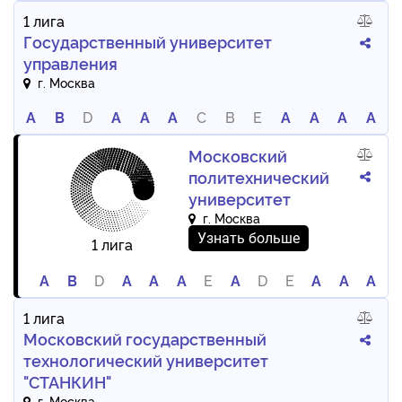
1 лига
Государственный университет
управления
г. Москва
A
B
D
A
A
A
C
B
E
A
A
A
A
Московский
политехнический
университет
г. Москва
Узнать больше
1 лига
A
B
D
A
A
A
E
A
D
E
A
A
A
1 лига
Московский государственный
технологический университет
"СТАНКИН"
г. Москва