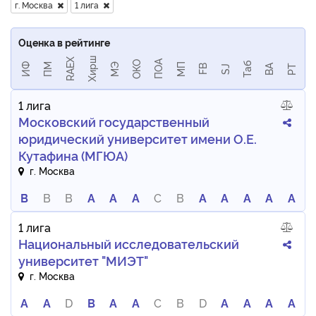
г. Москва
1 лига
Оценка в рейтинге
Хирш
RAEX
ПОА
ОКО
Таб
ИФ
ПМ
МЭ
МП
BA
РТ
FB
SJ
1 лига
Московский государственный
юридический университет имени О.Е.
Кутафина (МГЮА)
г. Москва
B
B
B
A
A
A
C
B
A
A
A
A
A
1 лига
Национальный исследовательский
университет "МИЭТ"
г. Москва
A
A
D
B
A
A
C
B
D
A
A
A
A