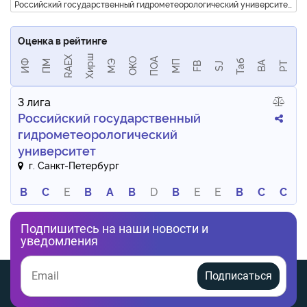
Российский государственный гидрометеорологический университет
Оценка в рейтинге
Хирш
RAEX
ПОА
ОКО
Таб
ИФ
ПМ
МЭ
МП
BA
РТ
FB
SJ
3 лига
Российский государственный
гидрометеорологический
университет
г. Санкт-Петербург
B
C
E
B
A
B
D
B
E
E
B
C
C
Подпишитесь на наши новости и
уведомления
Подписаться