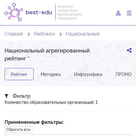
Агрегатор
независимой
best-edu
To
оценки высшего
образования
nav
Главная
Рейтинги
Национальные
Национальный агрегированный
рейтинг
*
Рейтинг
Методика
Инфографика
ПРОМО-З
Фильтр
Количество образовательных организаций: 1
Примененные фильтры:
Сбросить все