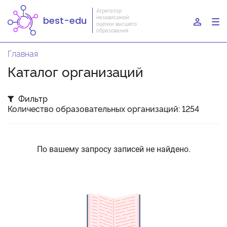
Агрегатор
независимой
best-edu
To
оценки высшего
образования
nav
Главная
Каталог организаций
Фильтр
Количество образовательных организаций: 1254
По вашему запросу записей не найдено.