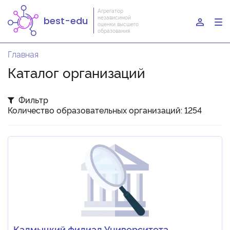
Агрегатор
независимой
best-edu
To
оценки высшего
образования
nav
Главная
Каталог организаций
Фильтр
Количество образовательных организаций: 1254
Калмыцкий филиал Университета