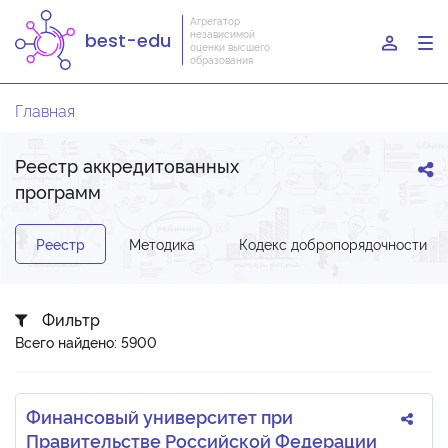
Агрегатор
независимой
best-edu
To
оценки высшего
образования
nav
Главная
Реестр аккредитованных
программ
Реестр
Методика
Кодекс добропорядочности
Фильтр
Всего найдено: 5900
Финансовый университет при
Правительстве Российской Федерации