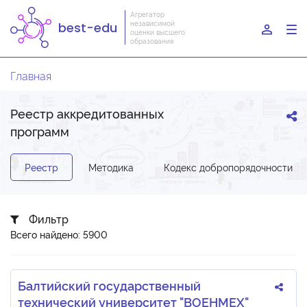
Агрегатор
независимой
best-edu
To
оценки высшего
образования
nav
Главная
Реестр аккредитованных
программ
Реестр
Методика
Кодекс добропорядочности
Фильтр
Всего найдено: 5900
Балтийский государственный
технический университет "ВОЕНМЕХ"