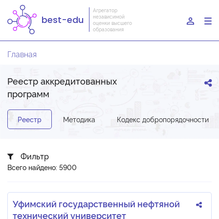
Агрегатор
независимой
best-edu
To
оценки высшего
образования
nav
Главная
Реестр аккредитованных
программ
Реестр
Методика
Кодекс добропорядочности
Фильтр
Всего найдено: 5900
Уфимский государственный нефтяной
технический университет