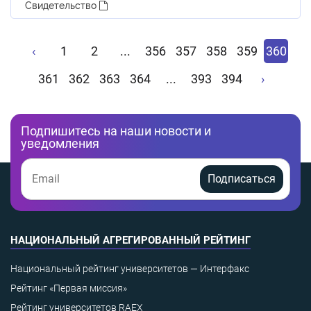
Свидетельство
‹
1
2
...
356
357
358
359
360
361
362
363
364
...
393
394
›
Подпишитесь на наши новости и
уведомления
Подписаться
НАЦИОНАЛЬНЫЙ АГРЕГИРОВАННЫЙ РЕЙТИНГ
Национальный рейтинг университетов — Интерфакс
Рейтинг «Первая миссия»
Рейтинг университетов RAEX