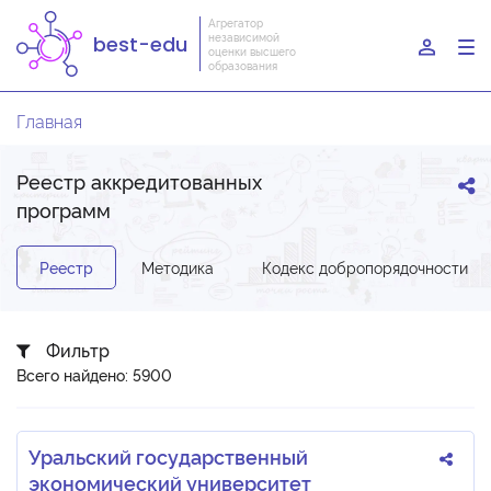
Агрегатор
независимой
best-edu
To
оценки высшего
образования
nav
Главная
Реестр аккредитованных
программ
Реестр
Методика
Кодекс добропорядочности
Фильтр
Всего найдено: 5900
Уральский государственный
экономический университет