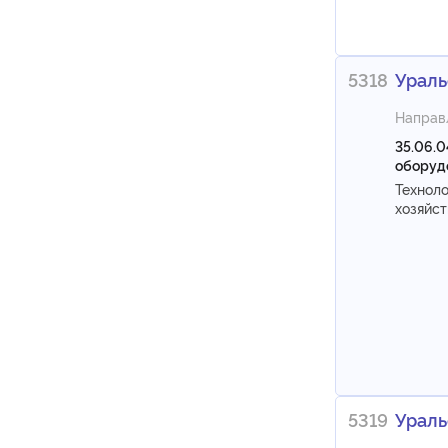
5318
Ураль
Направ
35.06.0
оборудо
Техноло
хозяйст
5319
Ураль