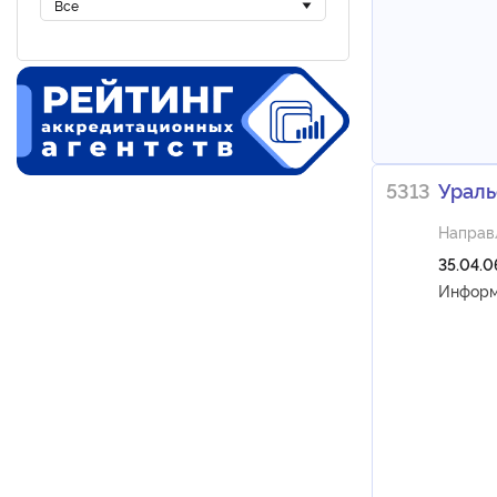
5313
Ураль
Направ
35.04.0
Информ