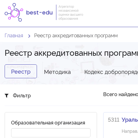
Агрегатор
независимой
best-edu
оценки высшего
образования
Главная
Реестр аккредитованных программ
Реестр аккредитованных програм
Реестр
Методика
Кодекс добропоряд
Всего найдено
Фильтр
5311
Ураль
Образовательная организация
Направ