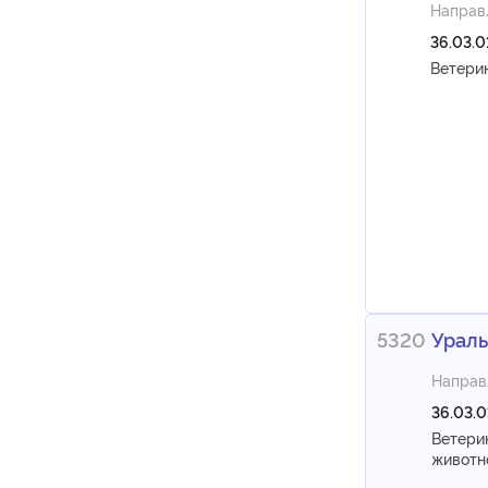
Направ
36.03.0
Ветери
5320
Ураль
Направ
36.03.
Ветери
животн