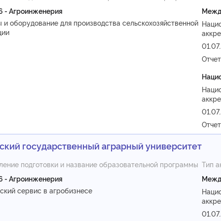
6 - Агроинженерия
Межд
 и оборудование для производства сельскохозяйственной
Наци
ции
аккре
01.07
Отче
Нацио
Наци
аккре
01.07
Отче
ский государственный аграрный университет
ление подготовки и название образовательной программы
Тип а
6 - Агроинженерия
Межд
ский сервис в агробизнесе
Наци
аккре
01.07