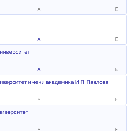
A
E
A
E
университет
A
E
иверситет имени академика И.П. Павлова
A
E
ниверситет
A
E