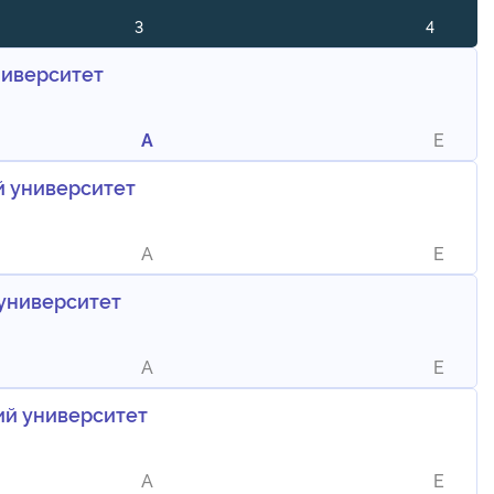
3
4
ниверситет
A
E
й университет
A
E
университет
A
E
ий университет
A
E