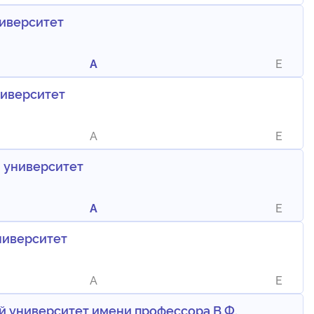
иверситет
A
E
ниверситет
A
E
 университет
A
E
ниверситет
A
E
 университет имени профессора В.Ф.