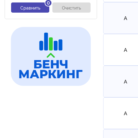
0
Сравнить
Очистить
A
A
A
A