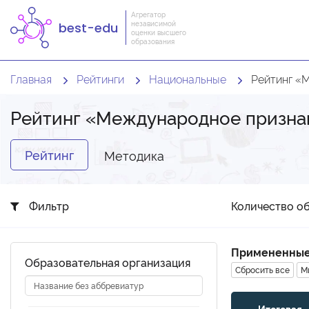
Агрегатор
независимой
best-edu
оценки высшего
образования
Главная
Рейтинги
Национальные
Рейтинг «
Рейтинг «Международное призн
Рейтинг
Методика
Фильтр
Количество об
Примененные
Образовательная организация
Сбросить все
М
Итоговая