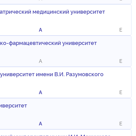
иатрический медицинский университет
A
E
ико-фармацевтический университет
A
E
университет имени В.И. Разумовского
A
E
иверситет
A
E