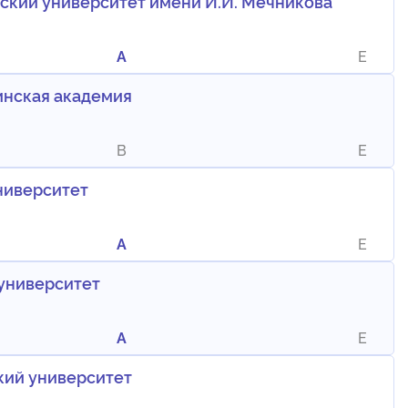
кий университет имени И.И. Мечникова
A
E
инская академия
B
E
ниверситет
A
E
университет
A
E
кий университет