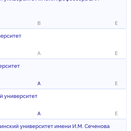
B
E
верситет
A
E
ерситет
A
E
й университет
A
E
нский университет имени И.М. Сеченова