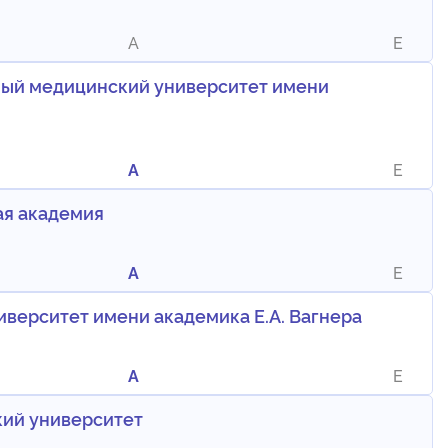
A
E
ный медицинский университет имени
A
E
ая академия
A
E
верситет имени академика Е.А. Вагнера
A
E
ий университет