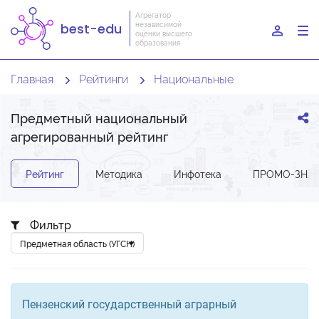
Агрегатор
независимой
best-edu
To
оценки высшего
образования
nav
Главная
Рейтинги
Национальные
Предметный национальный
агрегированный рейтинг
Рейтинг
Методика
Инфотека
ПРОМО-ЗНА
Фильтр
Пензенский государственный аграрный