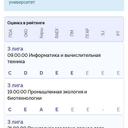
университет
Оценка в рейтинге
Хирш
RAEX
ПГАР
ПОА
ОКО
ПМ
РТ
SJ
3 лига
09.00.00 Информатика и вычислительная
техника
C
D
D
E
E
E
E
E
3 лига
19.00.00 Промышленная экология и
биотехнологии
C
E
A
E
E
E
-
E
3 лига
21.00.00 Прикладная геология, горное дело,