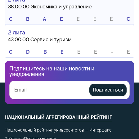
38.00.00 Экономика и управление
C
B
A
E
E
E
E
C
2 лига
43.00.00 Сервис и туризм
C
D
B
E
E
E
-
E
Подпишитесь на наши новости и
уведомления
Подписаться
НАЦИОНАЛЬНЫЙ АГРЕГИРОВАННЫЙ РЕЙТИНГ
Национальный рейтинг университетов — Интерфакс
Рейтинг «Первая миссия»