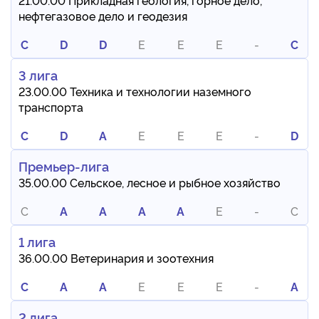
нефтегазовое дело и геодезия
C
D
D
E
E
E
-
C
3 лига
23.00.00 Техника и технологии наземного
транспорта
C
D
A
E
E
E
-
D
Премьер-лига
35.00.00 Сельское, лесное и рыбное хозяйство
C
A
A
A
A
E
-
C
1 лига
36.00.00 Ветеринария и зоотехния
C
A
A
E
E
E
-
A
2 лига