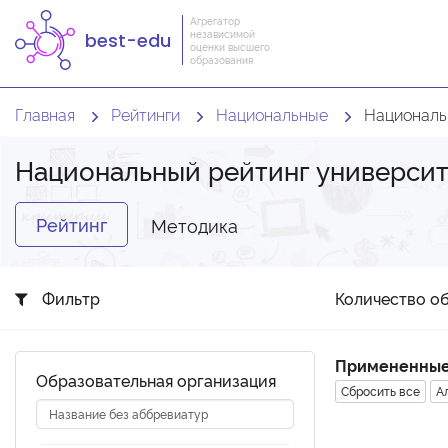
Агрегатор
независимой
best-edu
оценки высшего
образования
Главная
Рейтинги
Национальные
Националь
Национальный рейтинг универси
Рейтинг
Методика
Фильтр
Количество об
Примененные
Образовательная организация
Сбросить все
А