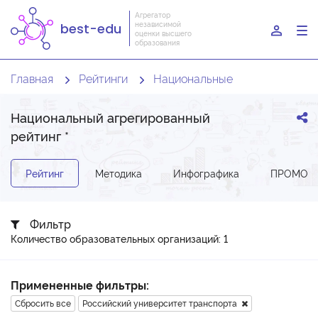
Агрегатор
независимой
best-edu
To
оценки высшего
образования
nav
Главная
Рейтинги
Национальные
Национальный агрегированный
рейтинг
*
Рейтинг
Методика
Инфографика
ПРОМО-З
Фильтр
Количество образовательных организаций: 1
Примененные фильтры:
Сбросить все
Российский университет транспорта