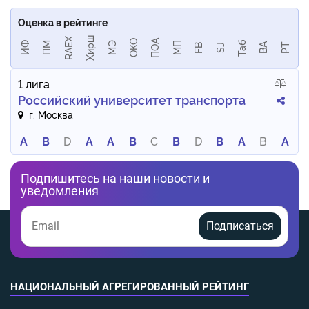
Оценка в рейтинге
Хирш
RAEX
ПОА
ОКО
Таб
ИФ
ПМ
МЭ
МП
BA
РТ
FB
SJ
1 лига
Российский университет транспорта
г. Москва
A
B
D
A
A
B
C
B
D
B
A
B
A
Подпишитесь на наши новости и
уведомления
Подписаться
НАЦИОНАЛЬНЫЙ АГРЕГИРОВАННЫЙ РЕЙТИНГ