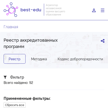
Агрегатор
независимой
best-edu
To
оценки высшего
образования
nav
Главная
Реестр аккредитованных
программ
Реестр
Методика
Кодекс добропорядочности
Фильтр
Всего найдено: 92
Примененные фильтры:
Сбросить все