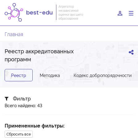
Агрегатор
независимой
best-edu
To
оценки высшего
образования
nav
Главная
Реестр аккредитованных
программ
Реестр
Методика
Кодекс добропорядочности
Фильтр
Всего найдено: 43
Примененные фильтры:
Сбросить все