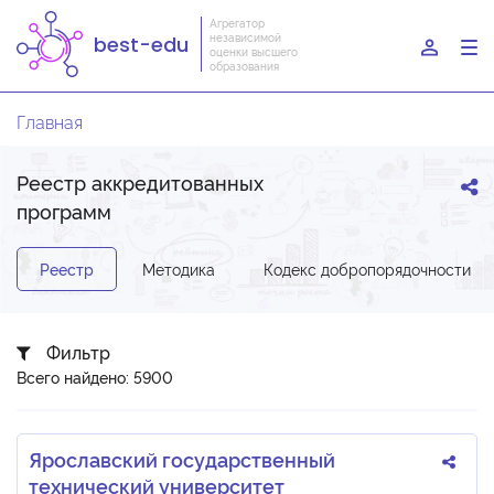
Агрегатор
независимой
best-edu
To
оценки высшего
образования
nav
Главная
Реестр аккредитованных
программ
Реестр
Методика
Кодекс добропорядочности
Фильтр
Всего найдено: 5900
Ярославский государственный
технический университет