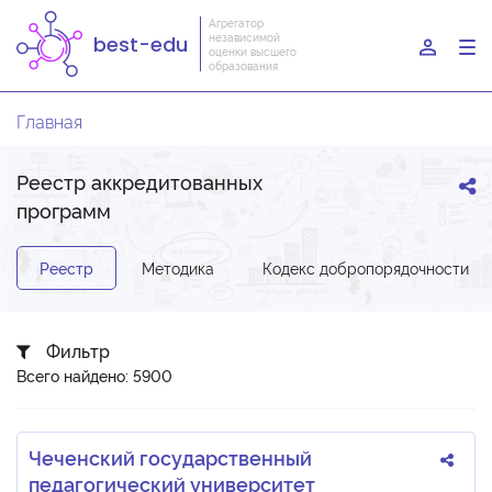
Агрегатор
независимой
best-edu
To
оценки высшего
образования
nav
Главная
Реестр аккредитованных
программ
Реестр
Методика
Кодекс добропорядочности
Фильтр
Всего найдено: 5900
Чеченский государственный
педагогический университет