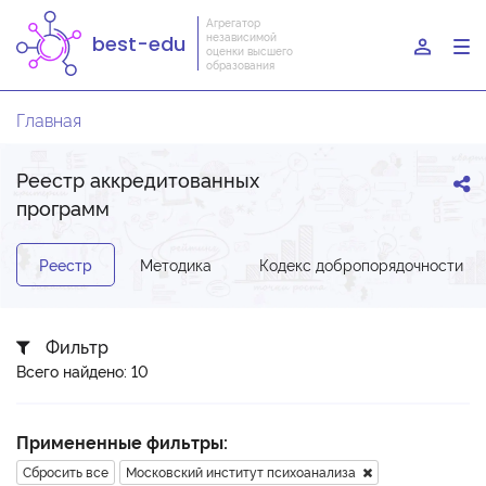
Агрегатор
независимой
best-edu
To
оценки высшего
образования
nav
Главная
Реестр аккредитованных
программ
Реестр
Методика
Кодекс добропорядочности
Фильтр
Всего найдено: 10
Примененные фильтры:
Сбросить все
Московский институт психоанализа